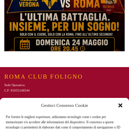
ROMA CLUB FOLIGNO
Sede Operativa:
C.F: 91055140544
CONTATTI
Gestisci Consenso Cookie
Andrea Napolitano
+39 3667054646
Per fornire le migliori esperienze, utilizziamo tecnologie come i cookie per
Sabrina Fioravanti
+39 3382236259
memorizzare e/o accedere alle informazioni del dispositivo. Il consenso a queste
Email:
folignoromaclub@gmail.com
tecnologie ci permetterà di elaborare dati come il comportamento di navigazione o ID